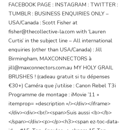
FACEBOOK PAGE : INSTAGRAM : TWITTER :
TUMBLR : BUSINESS ENQUIRIES ONLY –
USA/Canada : Scott Fisher at
fisher@thecollective-la.com with ‘Lauren
Curtis’ in the subject line – All international
enquiries (other than USA/Canada) : Jill
Birmingham, MAXCONNECTORS à
jill@maxconnectors.com.au MY HOLY GRAIL
BRUSHES ! (cadeau gratuit si tu dépenses
€30+) Caméra que j’utilise : Canon Rebel T3i
Programme de montage : iMovie ’11 »
itemprop= »description »/></div></iframe>
</div><div><br/><span>Suis aussi <b></b>
</span></div><p></p><h3><span ez-toc-data-