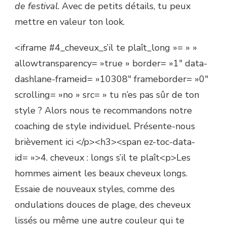
de festival
. Avec de petits détails, tu peux
mettre en valeur ton look.
<iframe #4_cheveux_s’il te plaît_long »= » »
allowtransparency= »true » border= »1″ data-
dashlane-frameid= »10308″ frameborder= »0″
scrolling= »no » src= » tu n’es pas sûr de ton
style ? Alors nous te recommandons notre
coaching de style individuel. Présente-nous
brièvement ici </p><h3><span ez-toc-data-
id= »>4. cheveux : longs s’il te plaît<p>Les
hommes aiment les beaux cheveux longs.
Essaie de nouveaux styles, comme des
ondulations douces de plage, des cheveux
lissés ou même une autre couleur qui te