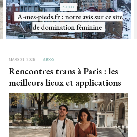
XO
tre avis sur ce site
VACANCES LIBE
on féminine
Comment choisir un b
MARS 21, 2026
SEXO
Rencontres trans à Paris : les
meilleurs lieux et applications