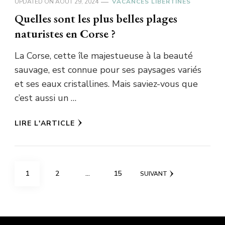
UPDATED ON
AOÛT 29, 2024
VACANCES LIBERTINES
Quelles sont les plus belles plages
naturistes en Corse ?
La Corse, cette île majestueuse à la beauté
sauvage, est connue pour ses paysages variés
et ses eaux cristallines. Mais saviez-vous que
c’est aussi un …
LIRE L'ARTICLE
Pagination
PAGE
PAGE
PAGE
1
2
…
15
SUIVANT
des
publications