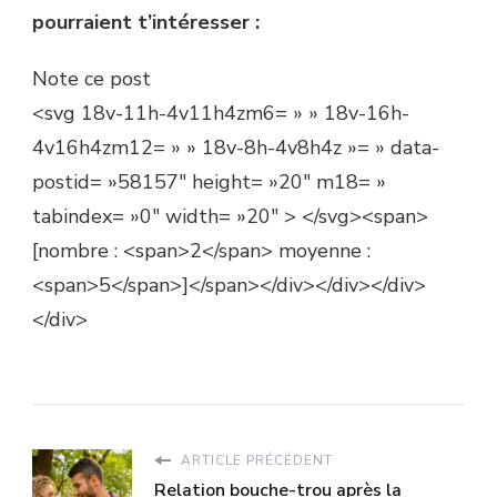
pourraient t’intéresser :
Note ce post
<svg 18v-11h-4v11h4zm6= » » 18v-16h-
4v16h4zm12= » » 18v-8h-4v8h4z »= » data-
postid= »58157″ height= »20″ m18= »
tabindex= »0″ width= »20″ > </svg><span>
[nombre : <span>2</span> moyenne :
<span>5</span>]</span></div></div></div>
</div>
ARTICLE PRÉCÉDENT
Relation bouche-trou après la