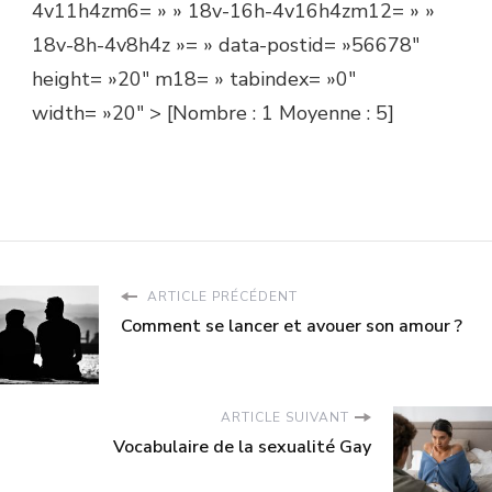
4v11h4zm6= » » 18v-16h-4v16h4zm12= » »
18v-8h-4v8h4z »= » data-postid= »56678″
height= »20″ m18= » tabindex= »0″
width= »20″ >
[Nombre :
1
Moyenne :
5
]
ARTICLE PRÉCÉDENT
Comment se lancer et avouer son amour ?
ARTICLE SUIVANT
Vocabulaire de la sexualité Gay