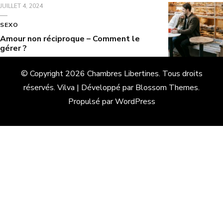
JUILLET 4, 2024
SEXO
Amour non réciproque – Comment le
gérer ?
© Copyright 2026
Chambres Libertines
. Tous droits
réservés.
Vilva | Développé par
Blossom Themes
.
Propulsé par
WordPress