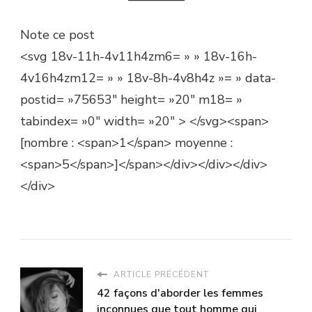
Note ce post
<svg 18v-11h-4v11h4zm6= » » 18v-16h-
4v16h4zm12= » » 18v-8h-4v8h4z »= » data-
postid= »75653″ height= »20″ m18= »
tabindex= »0″ width= »20″ > </svg><span>
[nombre : <span>1</span> moyenne :
<span>5</span>]</span></div></div></div>
</div>
ARTICLE PRÉCÉDENT
42 façons d'aborder les femmes
inconnues que tout homme qui